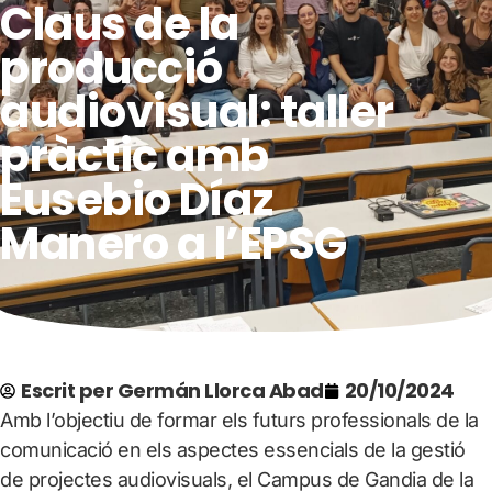
Claus de la
producció
audiovisual: taller
pràctic amb
Eusebio Díaz
Manero a l’EPSG
Escrit per
Germán Llorca Abad
20/10/2024
Amb l’objectiu de formar els futurs professionals de la
comunicació en els aspectes essencials de la gestió
de projectes audiovisuals, el Campus de Gandia de la