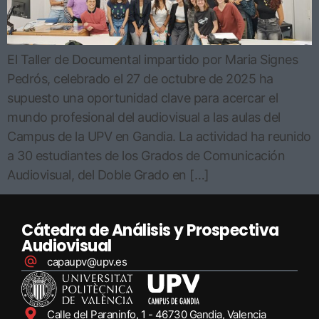
El Taller de Documental impartido por Maria Signes
Pedrós, celebrado el 27 de octubre de 2025 ha
supuesto una oportunidad clave para acercar el
mundo profesional del audiovisual a las aulas del
Campus de la UPV en Gandia. La actividad ha reunido
a 30 estudiantes de los Grados de Comunicación
Audiovisual, del Doble Grado en […]
Cátedra de Análisis y Prospectiva
Audiovisual
capaupv@upv.es
Calle del Paraninfo, 1 - 46730 Gandia, Valencia