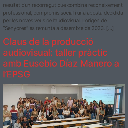
resultat d’un recorregut que combina reconeixement
professional, compromís social i una aposta decidida
per les noves veus de l’audiovisual. L’origen de
“Senyores” es remunta a desembre de 2023, […]
Claus de la producció
audiovisual: taller pràctic
amb Eusebio Díaz Manero a
l’EPSG