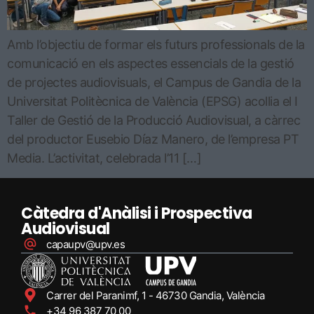
Amb l’objectiu de formar els futurs professionals de la
comunicació en els aspectes essencials de la gestió
de projectes audiovisuals, el Campus de Gandia de la
Universitat Politècnica de València (EPSG) acollia el I
Taller de Gestió de la Producció Audiovisual, a càrrec
del productor Eusebio Díaz Manero, de l’empresa PT
Media. L’activitat, celebrada l’11 […]
Càtedra d'Anàlisi i Prospectiva
Audiovisual
capaupv@upv.es
Carrer del Paranimf, 1 - 46730 Gandia, València
+34 96 387 70 00