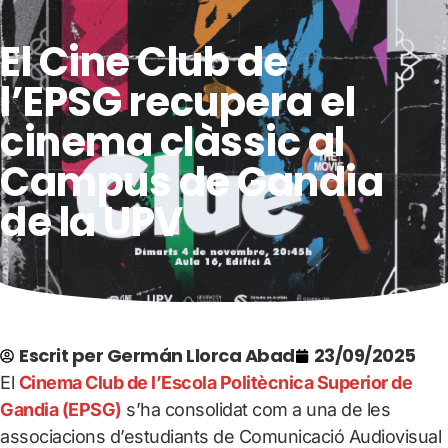
El Cine Club de
l’EPSG recupera el
cinema clàssic al
Campus de Gandia
de la UPV
Escrit per
Germán Llorca Abad
23/09/2025
El
Cinema Club de l’Escola Politècnica Superior de
Gandia (EPSG)
s’ha consolidat com a una de les
associacions d’estudiants de Comunicació Audiovisual