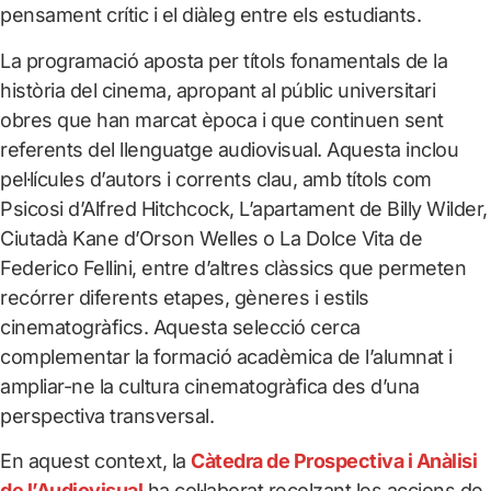
pensament crític i el diàleg entre els estudiants.
La programació aposta per títols fonamentals de la
història del cinema, apropant al públic universitari
obres que han marcat època i que continuen sent
referents del llenguatge audiovisual. Aquesta inclou
pel·lícules d’autors i corrents clau, amb títols com
Psicosi d’Alfred Hitchcock, L’apartament de Billy Wilder,
Ciutadà Kane d’Orson Welles o La Dolce Vita de
Federico Fellini, entre d’altres clàssics que permeten
recórrer diferents etapes, gèneres i estils
cinematogràfics. Aquesta selecció cerca
complementar la formació acadèmica de l’alumnat i
ampliar-ne la cultura cinematogràfica des d’una
perspectiva transversal.
En aquest context, la
Càtedra de Prospectiva i Anàlisi
de l’Audiovisual
ha col·laborat recolzant les accions de