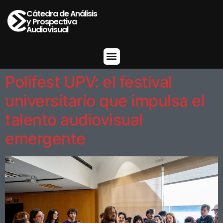
Cátedra de Análisis
y Prospectiva
Audiovisual
Polifest UPV: el festival
universitario que impulsa el
talento audiovisual
emergente