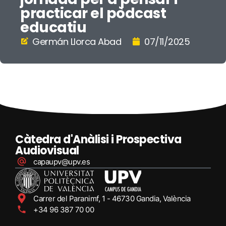
practicar el pòdcast
educatiu
Germán Llorca Abad
07/11/2025
Càtedra d'Anàlisi i Prospectiva
Audiovisual
capaupv@upv.es
Carrer del Paranimf, 1 - 46730 Gandia, València
+34 96 387 70 00