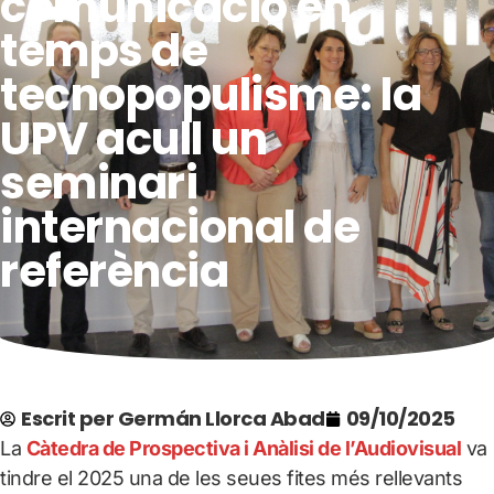
comunicació en
temps de
tecnopopulisme: la
UPV acull un
seminari
internacional de
referència
Escrit per
Germán Llorca Abad
09/10/2025
La
Càtedra de Prospectiva i Anàlisi de l’Audiovisual
va
tindre el 2025 una de les seues fites més rellevants